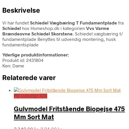
Beskrivelse
Vi har fundet
Schiedel Vægbæring T Fundamentplade
fra
Schiedel
hos Homeshop.dk i kategorien
Vvs Varme
Brændeovne Schiedel Skorstene
. Schiedel vægbæring t/
fundamentplade Benyttes til udvendig montering, husk
fundamentsplade
Yderlige produktinformationer:
Produkt id: 2431804
Køn: Dame
Relaterede varer
På Udsalg! 10%
Gulvmodel Fritstående Biopejse 475
Mm Sort Mat
Den
Den