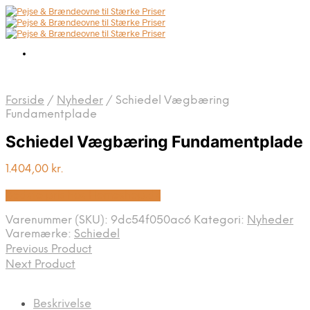
Forside
/
Nyheder
/
Schiedel Vægbæring
Fundamentplade
Schiedel Vægbæring Fundamentplade
1.404,00
kr.
Bedste pris hos Homeshop.dk
Varenummer (SKU):
9dc54f050ac6
Kategori:
Nyheder
Varemærke:
Schiedel
Previous Product
Next Product
Beskrivelse