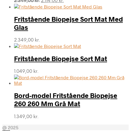
2.349,00
kr.
2.114,00
kr.
oprindelige
aktuelle
pris
pris
var:
er:
Fritstående Biopejse Sort Mat Med
2.349,00 kr..
2.114,00 kr..
Glas
2.349,00
kr.
Fritstående Biopejse Sort Mat
1.049,00
kr.
Bord-model Fritstående Biopejse
260 260 Mm Grå Mat
1.349,00
kr.
@ 2025