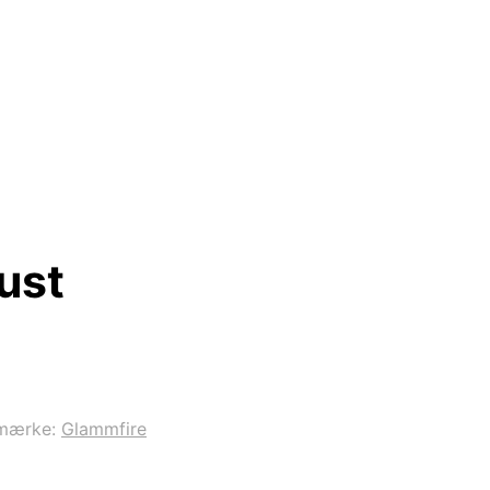
ust
mærke:
Glammfire