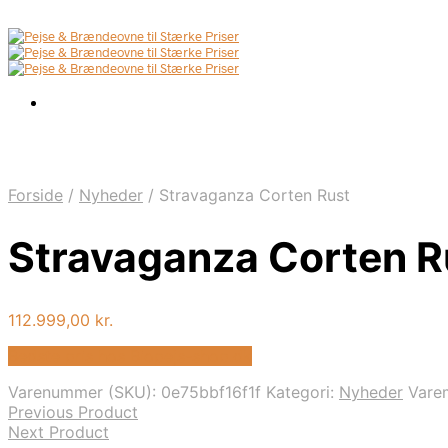
Forside
/
Nyheder
/
Stravaganza Corten Rust
Stravaganza Corten R
112.999,00
kr.
Bedste pris hos Biopejs-shop.dk
Varenummer (SKU):
0e75bbf16f1f
Kategori:
Nyheder
Vare
Previous Product
Next Product