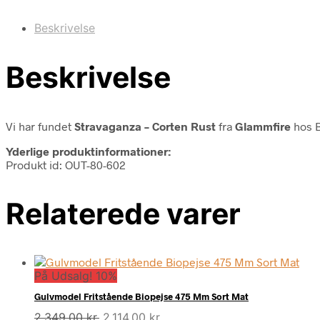
Beskrivelse
Beskrivelse
Vi har fundet
Stravaganza – Corten Rust
fra
Glammfire
hos B
Yderlige produktinformationer:
Produkt id: OUT-80-602
Relaterede varer
På Udsalg! 10%
Gulvmodel Fritstående Biopejse 475 Mm Sort Mat
Den
Den
2.349,00
kr.
2.114,00
kr.