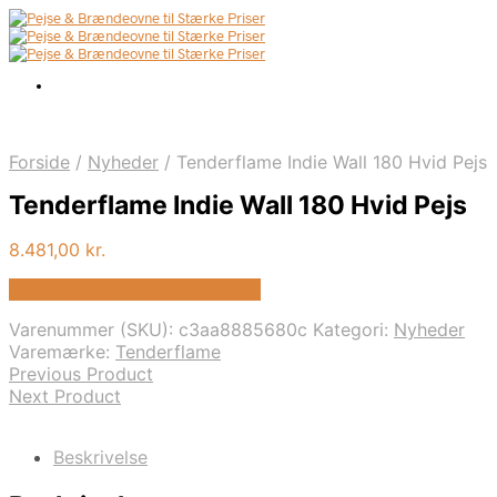
Forside
/
Nyheder
/
Tenderflame Indie Wall 180 Hvid Pejs
Tenderflame Indie Wall 180 Hvid Pejs
8.481,00
kr.
Bedste pris hos Homeshop.dk
Varenummer (SKU):
c3aa8885680c
Kategori:
Nyheder
Varemærke:
Tenderflame
Previous Product
Next Product
Beskrivelse