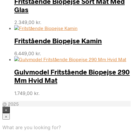
Fritstående Biopejse Sort Mat Med
Glas
2.349,00
kr.
Fritstående Biopejse Kamin
6.449,00
kr.
Gulvmodel Fritstående Biopejse 290
Mm Hvid Mat
1.749,00
kr.
@ 2025
×
×
What are you looking for?