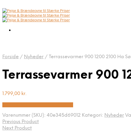
Forside
/
Nyheder
/
Terrassevarmer 900 1200 2100 Ha Sø
Terrassevarmer 900 1
1.799,00
kr.
Bedste pris hos Biopejs-shop.dk
Varenummer (SKU):
40e345d69012
Kategori:
Nyheder
Va
Previous Product
Next Product