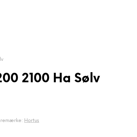
lv
200 2100 Ha Sølv
remærke:
Hortus