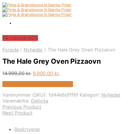
På Udsalg! 60%
Forside
/
Nyheder
/
The Hale Grey Oven Pizzaovn
The Hale Grey Oven Pizzaovn
Den
Den
14.999,00
kr.
6.000,00
kr.
oprindelige
aktuelle
På Udsalg hos Biopejs-shop.dk
pris
pris
var:
er:
Varenummer (SKU):
1d44e6dfff6f
Kategori:
Nyheder
14.999,00 kr..
6.000,00 kr..
Varemærke:
Delivita
Previous Product
Next Product
Beskrivelse