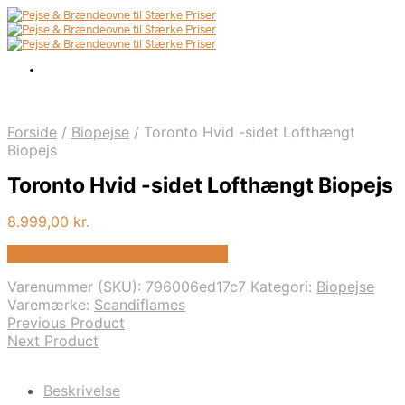
Forside
/
Biopejse
/
Toronto Hvid -sidet Lofthængt
Biopejs
Toronto Hvid -sidet Lofthængt Biopejs
8.999,00
kr.
Bedste pris hos Biopejs-shop.dk
Varenummer (SKU):
796006ed17c7
Kategori:
Biopejse
Varemærke:
Scandiflames
Previous Product
Next Product
Beskrivelse