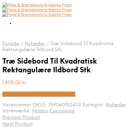
Forside
/
Nyheder
/
Træ Sidebord Til Kvadratisk
Rektangulære Ildbord Stk
Træ Sidebord Til Kvadratisk
Rektangulære Ildbord Stk
1.495,00
kr.
Bedste pris hos Biopejs-shop.dk
Varenummer (SKU):
76f0e0152402
Kategori:
Nyheder
Varemærke:
Happy Cocooning
Previous Product
Next Product