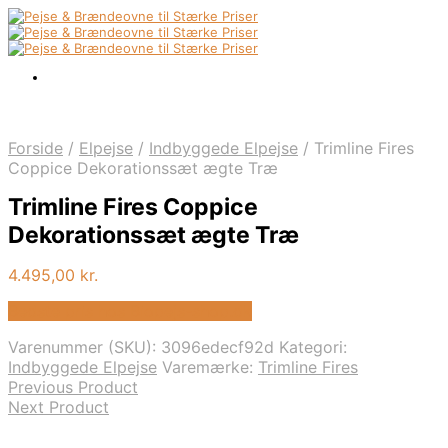
Forside
/
Elpejse
/
Indbyggede Elpejse
/
Trimline Fires
Coppice Dekorationssæt ægte Træ
Trimline Fires Coppice
Dekorationssæt ægte Træ
4.495,00
kr.
Bedste pris hos Biopejs-shop.dk
Varenummer (SKU):
3096edecf92d
Kategori:
Indbyggede Elpejse
Varemærke:
Trimline Fires
Previous Product
Next Product