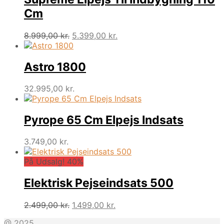
Cm
Den
Den
8.999,00
kr.
5.399,00
kr.
oprindelige
aktuelle
pris
pris
var:
er:
Astro 1800
8.999,00 kr..
5.399,00 kr..
32.995,00
kr.
Pyrope 65 Cm Elpejs Indsats
3.749,00
kr.
På Udsalg! 40%
Elektrisk Pejseindsats 500
Den
Den
2.499,00
kr.
1.499,00
kr.
oprindelige
aktuelle
@ 2025