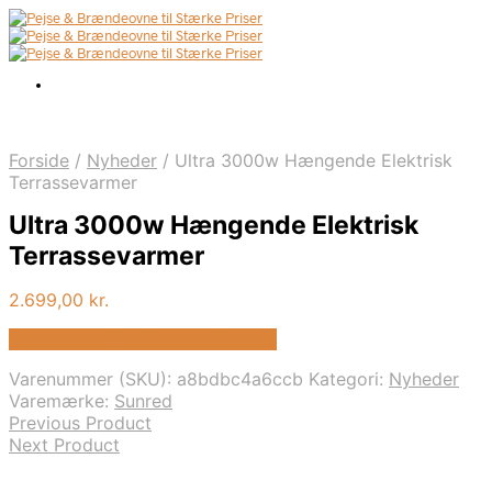
Forside
/
Nyheder
/
Ultra 3000w Hængende Elektrisk
Terrassevarmer
Ultra 3000w Hængende Elektrisk
Terrassevarmer
2.699,00
kr.
Bedste pris hos Biopejs-shop.dk
Varenummer (SKU):
a8bdbc4a6ccb
Kategori:
Nyheder
Varemærke:
Sunred
Previous Product
Next Product