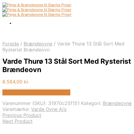
Forside
/
Brændeovne
/
Varde Thurø 13 Stål Sort Med
Rysterist Brændeovn
Varde Thurø 13 Stål Sort Med Rysterist
Brændeovn
8.564,00
kr.
Bedste pris hos Homeshop.dk
Varenummer (SKU):
31970c25f151
Kategori:
Brændeovne
Varemærke:
Varde Ovne A/s
Previous Product
Next Product