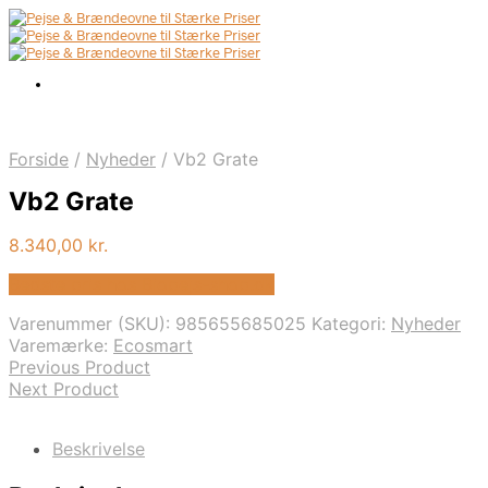
Forside
/
Nyheder
/
Vb2 Grate
Vb2 Grate
8.340,00
kr.
Bedste pris hos Biopejs-shop.dk
Varenummer (SKU):
985655685025
Kategori:
Nyheder
Varemærke:
Ecosmart
Previous Product
Next Product
Beskrivelse