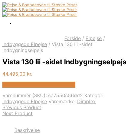
Forside
/
Elpejse
/
Indbyggede Elpejse
/
Vista 130 Iii -sidet
Indbygningselpejs
Vista 130 Iii -sidet Indbygningselpejs
44.495,00
kr.
Bedste pris hos Biopejs-shop.dk
Varenummer (SKU):
ca7550c56dd2
Kategori:
Indbyggede Elpejse
Varemærke:
Dimplex
Previous Product
Next Product
Beskrivelse