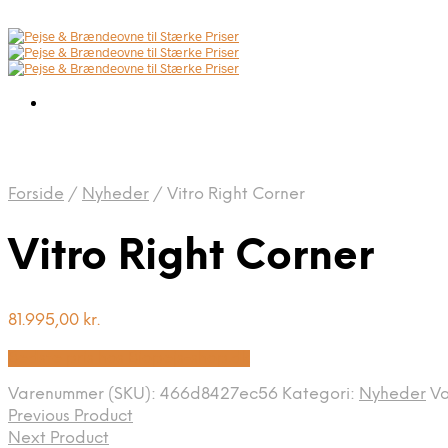
Forside
/
Nyheder
/
Vitro Right Corner
Vitro Right Corner
81.995,00
kr.
Bedste pris hos Biopejs-shop.dk
Varenummer (SKU):
466d8427ec56
Kategori:
Nyheder
V
Previous Product
Next Product