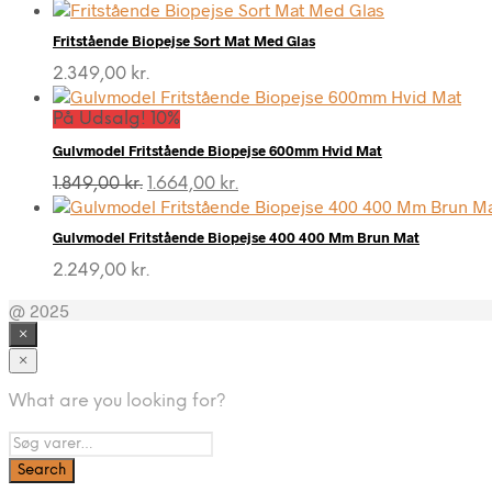
Fritstående Biopejse Sort Mat Med Glas
2.349,00
kr.
På Udsalg! 10%
Gulvmodel Fritstående Biopejse 600mm Hvid Mat
Den
Den
1.849,00
kr.
1.664,00
kr.
oprindelige
aktuelle
pris
pris
Gulvmodel Fritstående Biopejse 400 400 Mm Brun Mat
var:
er:
1.849,00 kr..
1.664,00 kr..
2.249,00
kr.
@ 2025
×
×
What are you looking for?