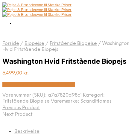
Forside
/
Biopejse
/
Fritstående Biopejse
/
Washington
Hvid Fritstående Biopejs
Washington Hvid Fritstående Biopejs
6.499,00
kr.
Bedste pris hos Biopejs-shop.dk
Varenummer (SKU):
a7a7820d98c1
Kategori:
Fritstående Biopejse
Varemærke:
Scandiflames
Previous Product
Next Product
Beskrivelse