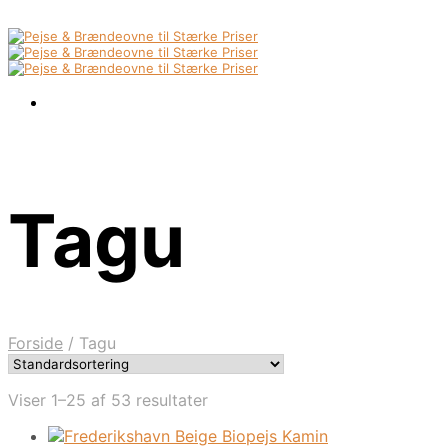
Tagu
Forside
/
Tagu
Viser 1–25 af 53 resultater