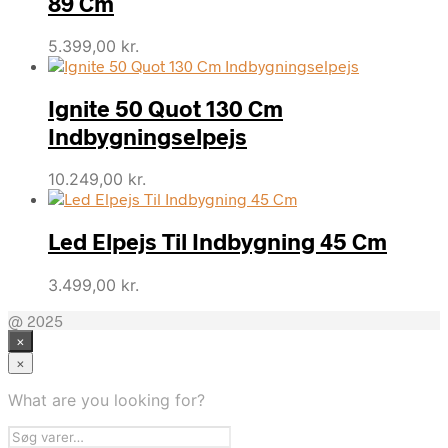
89 Cm
5.399,00
kr.
Ignite 50 Quot 130 Cm
Indbygningselpejs
10.249,00
kr.
Led Elpejs Til Indbygning 45 Cm
3.499,00
kr.
@ 2025
×
×
What are you looking for?