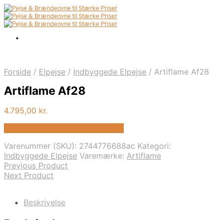
Forside
/
Elpejse
/
Indbyggede Elpejse
/
Artiflame Af28
Artiflame Af28
4.795,00
kr.
Bedste pris hos Biopejs-shop.dk
Varenummer (SKU):
2744776688ac
Kategori:
Indbyggede Elpejse
Varemærke:
Artiflame
Previous Product
Next Product
Beskrivelse