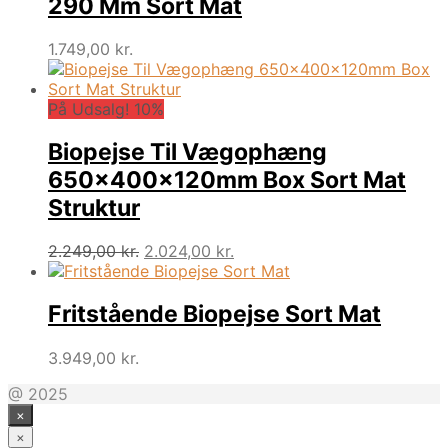
290 Mm Sort Mat
1.749,00
kr.
På Udsalg! 10%
Biopejse Til Vægophæng
650x400x120mm Box Sort Mat
Struktur
Den
Den
2.249,00
kr.
2.024,00
kr.
oprindelige
aktuelle
pris
pris
var:
er:
Fritstående Biopejse Sort Mat
2.249,00 kr..
2.024,00 kr..
3.949,00
kr.
@ 2025
×
×