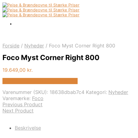
Forside
/
Nyheder
/
Foco Myst Corner Right 800
Foco Myst Corner Right 800
19.649,00
kr.
Bedste pris hos Biopejs-shop.dk
Varenummer (SKU):
18638dbab7c4
Kategori:
Nyheder
Varemærke:
Foco
Previous Product
Next Product
Beskrivelse