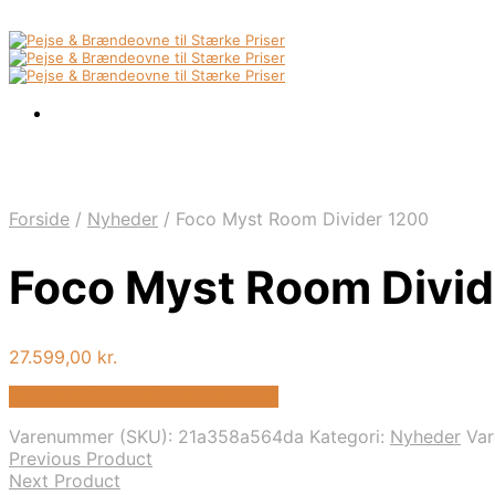
Forside
/
Nyheder
/
Foco Myst Room Divider 1200
Foco Myst Room Divid
27.599,00
kr.
Bedste pris hos Biopejs-shop.dk
Varenummer (SKU):
21a358a564da
Kategori:
Nyheder
Va
Previous Product
Next Product