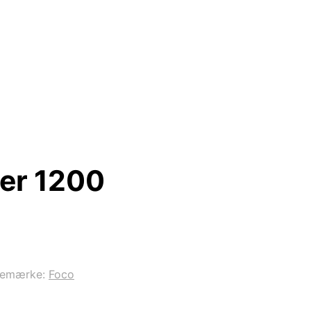
er 1200
remærke:
Foco