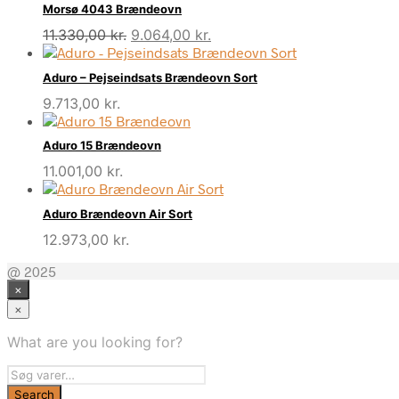
Morsø 4043 Brændeovn
Den
Den
11.330,00
kr.
9.064,00
kr.
oprindelige
aktuelle
pris
pris
Aduro – Pejseindsats Brændeovn Sort
var:
er:
9.713,00
kr.
11.330,00 kr..
9.064,00 kr..
Aduro 15 Brændeovn
11.001,00
kr.
Aduro Brændeovn Air Sort
12.973,00
kr.
@ 2025
×
×
What are you looking for?