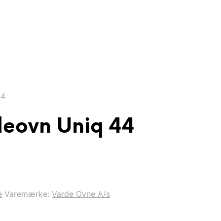
44
deovn Uniq 44
e
Varemærke:
Varde Ovne A/s