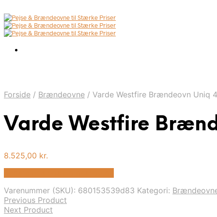
Forside
/
Brændeovne
/
Varde Westfire Brændeovn Uniq 
Varde Westfire Bræn
8.525,00
kr.
Bedste pris hos Homeshop.dk
Varenummer (SKU):
680153539d83
Kategori:
Brændeovn
Previous Product
Next Product